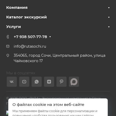
Компания
Каталог экскурсий
Услуги
+7 938 507-77-78
info@rutasochi.ru
354065, город Сочи, Центральный район, улица
Чайковского 17
Мы в соцсетях
© 2026 ООО «РУТА». Экскурсионная компания в Сочи.
Политика конфиденциальности
О файлах cookie на этом веб-сайте
Мы применяем файлы cookie для персонализации и
повышения удобства пользования нашим сайтом.