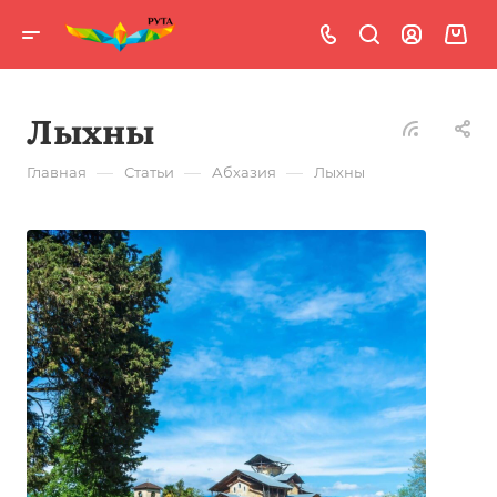
Лыхны
—
—
—
Главная
Статьи
Абхазия
Лыхны