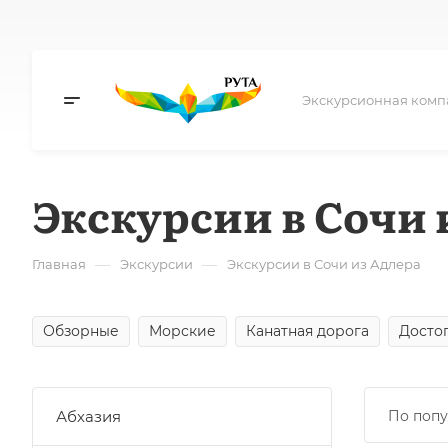
Экскурсионная комп
Экскурсии в Сочи 
—
—
Главная
Экскурсии
Экскурсии в Сочи из Адлера
Обзорные
Морские
Канатная дорога
Досто
Абхазия
По попу