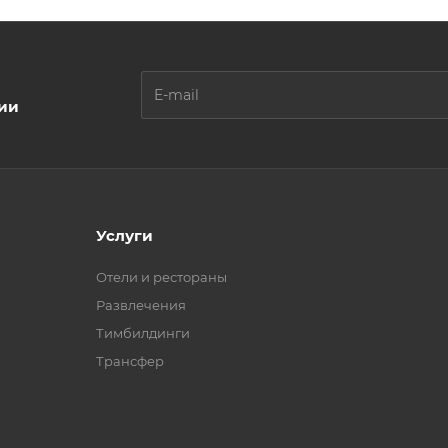
ции
Услуги
Отели и рестораны
Развлечения
Тимбилдинги
Трансфер