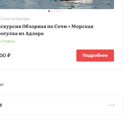
 Сочи из Адлера
скурсия Обзорная по Сочи + Морская
огулка из Адлера
Активна
00 ₽
Подробнее
ще
3