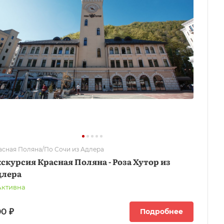
асная Поляна/По Сочи из Адлера
скурсия Красная Поляна - Роза Хутор из
длера
Активна
0 ₽
Подробнее