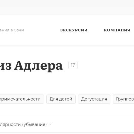
ания в Сочи
ЭКСКУРСИИ
КОМПАНИЯ
из Адлера
17
примечательности
Для детей
Дегустация
Группо
лярности (убывание)