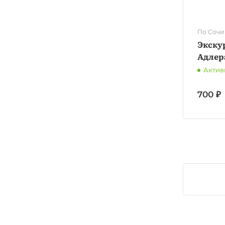
По Сочи
Экскур
Адлер
Актив
700 ₽