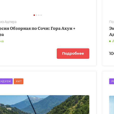
 из Адлера
По
сия Обзорная по Сочи: Гора Ахун +
Эк
ра
А
на
10
Подробнее
ЕНДУЕМ
ХИТ
Р