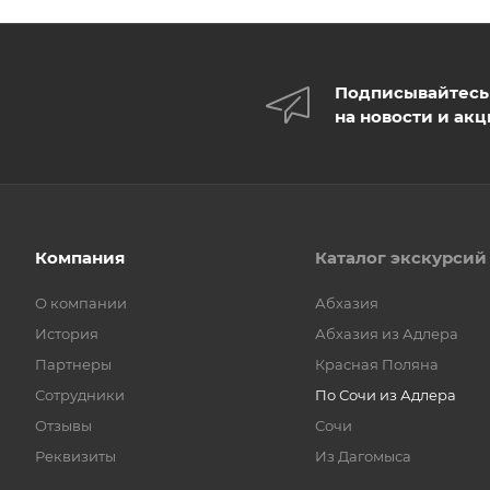
Подписывайтесь
на новости и ак
Компания
Каталог экскурсий
О компании
Абхазия
История
Абхазия из Адлера
Партнеры
Красная Поляна
Сотрудники
По Сочи из Адлера
Отзывы
Сочи
Реквизиты
Из Дагомыса