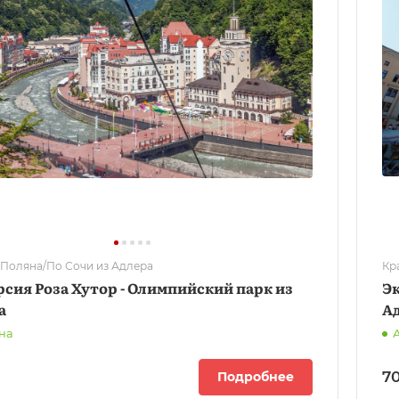
 Поляна/По Сочи из Адлера
Кр
сия Роза Хутор - Олимпийский парк из
Эк
а
А
на
70
Подробнее