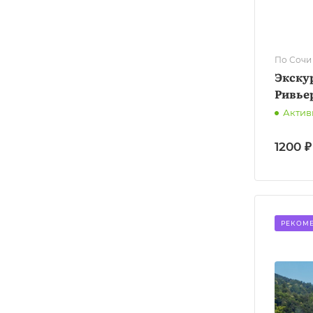
По Сочи
Экскур
Ривье
Актив
1200 ₽
РЕКОМ