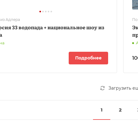
 из Адлера
По
сия 33 водопада + национальное шоу из
Эк
а
пр
на
10
Подробнее
Загрузить е
1
2