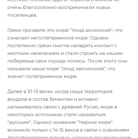
очень благосклонно воспринимали новых
поселенцев.
Греки прозвали это море "понд аксинский", что
означает негостеприимное море. Однако
постепенно греки смогли наладить контакт с
местным населением и стали строить на нашем
побережье свои города-полисы. После этого они
называли наше море "понд эвксинский", что
значит гостеприимное море.
Далее в 10-13 веках, когда наша территория
входила в состав Византии и активно
налаживались связи с древней Русью, море в
некоторых источниках стало называться
"русским". Однако название "Черное море"
возникло только с 14-15 веков в связи с освоением
этой территории турками, которые прозвали море