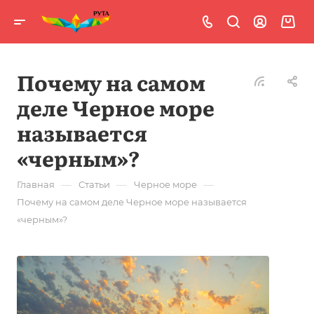
Почему на самом
деле Черное море
называется
«черным»?
—
—
—
Главная
Статьи
Черное море
Почему на самом деле Черное море называется
«черным»?