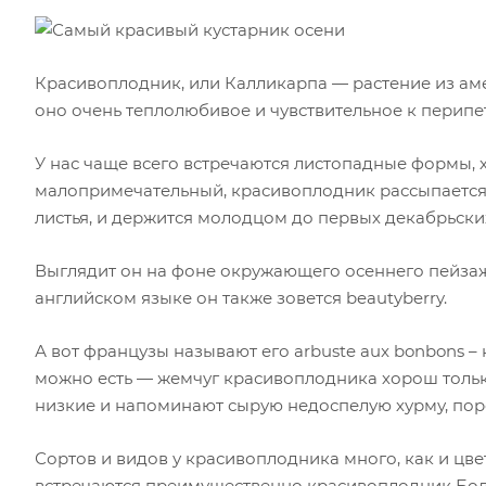
Красивоплодник, или Калликарпа — растение из аме
оно очень теплолюбивое и чувствительное к перипе
У нас чаще всего встречаются листопадные формы, 
малопримечательный, красивоплодник рассыпается 
листья, и держится молодцом до первых декабрьски
Выглядит он на фоне окружающего осеннего пейза
английском языке он также зовется beautyberry.
А вот французы называют его arbuste aux bonbons – 
можно есть — жемчуг красивоплодника хорош только 
низкие и напоминают сырую недоспелую хурму, пор
Сортов и видов у красивоплодника много, как и цвет
встречаются преимущественно красивоплодник Бо