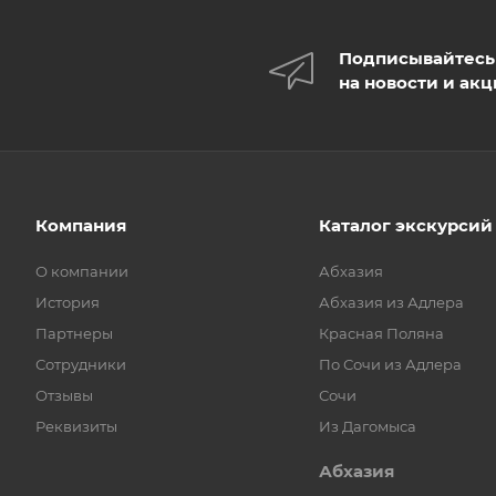
Подписывайтесь
на новости и ак
Компания
Каталог экскурсий
О компании
Абхазия
История
Абхазия из Адлера
Партнеры
Красная Поляна
Сотрудники
По Сочи из Адлера
Отзывы
Сочи
Реквизиты
Из Дагомыса
Абхазия