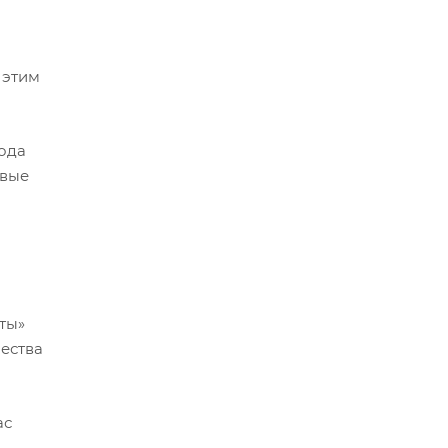
 этим
года
рвые
еты»
чества
ас