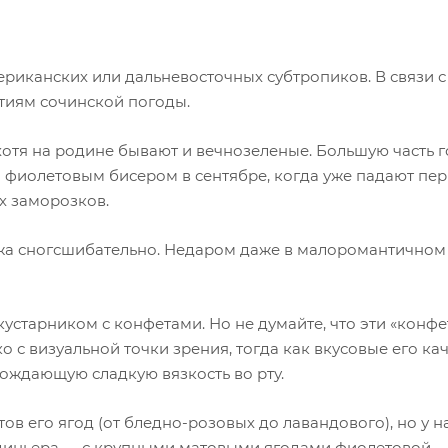
риканских или дальневосточных субтропиков. В связи с
тиям сочинской погоды.
хотя на родине бывают и вечнозеленые. Большую часть 
фиолетовым бисером в сентябре, когда уже падают пе
х заморозков.
жа сногсшибательно. Недаром даже в малоромантичном
кустарником с конфетами. Но не думайте, что эти «конф
с визуальной точки зрения, тогда как вкусовые его ка
ождающую сладкую вязкость во рту.
ов его ягод (от бледно-розовых до лавандового), но у н
диньера — с крупными матовыми ягодами фиолетовой