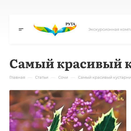
Экскурсионная комп
Самый красивый к
—
—
—
Главная
Статьи
Сочи
Самый красивый кустарни