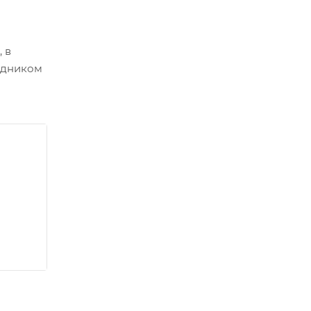
 в
одником