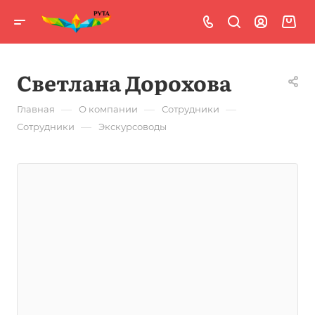
Светлана Дорохова
—
—
—
Главная
О компании
Сотрудники
—
Сотрудники
Экскурсоводы