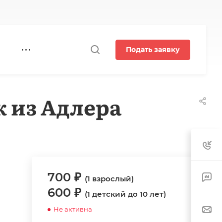
Подать заявку
к из Адлера
700 ₽
(1 взрослый)
600 ₽
(1 детский до 10 лет)
Не активна