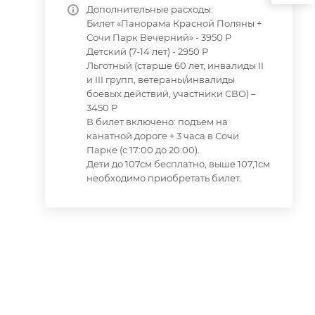
Дополнительные расходы:
Билет «Панорама Красной Поляны +
Сочи Парк Вечерний» - 3950 Р
Детский (7-14 лет) - 2950 Р
Льготный (старше 60 лет, инвалиды II
и III групп, ветераны/инвалиды
боевых действий, участники СВО) –
3450 Р
В билет включено: подъем на
канатной дороге + 3 часа в Сочи
Парке (с 17:00 до 20:00).
Дети до 107см бесплатно, выше 107,1см
необходимо приобретать билет.