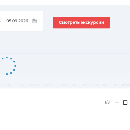
-
Смотреть экскурсии
© Мибок: Модуль расписания (календаря, записи, бронирования, афи
1/8
—