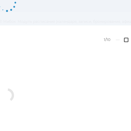
© Мибок: Модуль расписания (календаря, записи, бронирования, афи
1/10
—