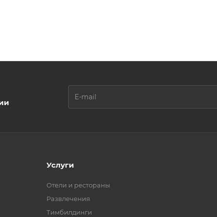
ции
Услуги
Отели и рестораны
Развлечения
Тимбилдинги