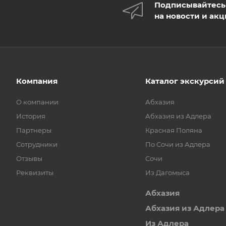
Подписывайтесь
на новости и ак
Компания
Каталог экскурсий
О компании
Абхазия
История
Абхазия из Адлера
Партнеры
Красная Поляна
Сотрудники
По Сочи из Адлера
Отзывы
Сочи
Реквизиты
Из Дагомыса
Абхазия
Абхазия из Адлера
Из Адлера