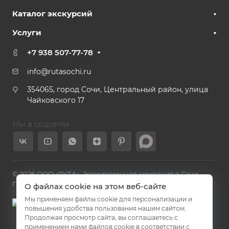
Каталог экскурсий
Услуги
+7 938 507-77-78
info@rutasochi.ru
354065, город Сочи, Центральный район, улица
Чайковского 17
Мы в соцсетях
© 2026 ООО «РУТА». Экскурсионная компания в Сочи.
Политика конфиденциальности
О файлах cookie на этом веб-сайте
Мы применяем файлы cookie для персонализации и
повышения удобства пользования нашим сайтом.
Продолжая просмотр сайта, вы соглашаетесь с
применением нами файлов cookie в соответствии с