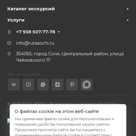
Каталог экскурсий
Услуги
+7 938 507-77-78
info@rutasochi.ru
354065, город Сочи, Центральный район, улица
Чайковского 17
Мы в соцсетях
© 2026 ООО «РУТА». Экскурсионная компания в Сочи.
Политика конфиденциальности
О файлах cookie на этом веб-сайте
Мы применяем файлы cookie для персонализации и
повышения удобства пользования нашим сайтом.
Продолжая просмотр сайта, вы соглашаетесь с
применением нами файлов cookie в соответствии с