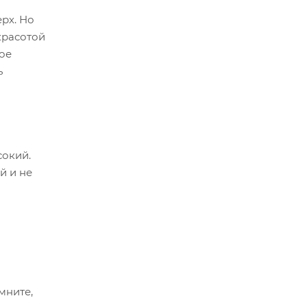
рх. Но
красотой
мое
ь
сокий.
й и не
мните,