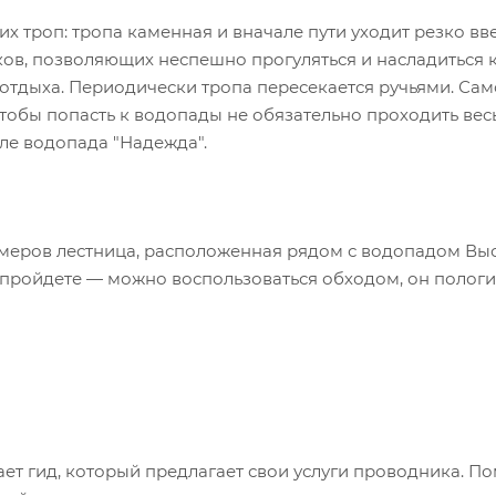
х троп: тропа каменная и вначале пути уходит резко вве
тков, позволяющих неспешно прогуляться и насладиться 
я отдыха. Периодически тропа пересекается ручьями. Са
Чтобы попасть к водопады не обязательно проходить вес
зле водопада "Надежда".
змеров лестница, расположенная рядом с водопадом Вы
ы пройдете — можно воспользоваться обходом, он пологи
ет гид, который предлагает свои услуги проводника. По