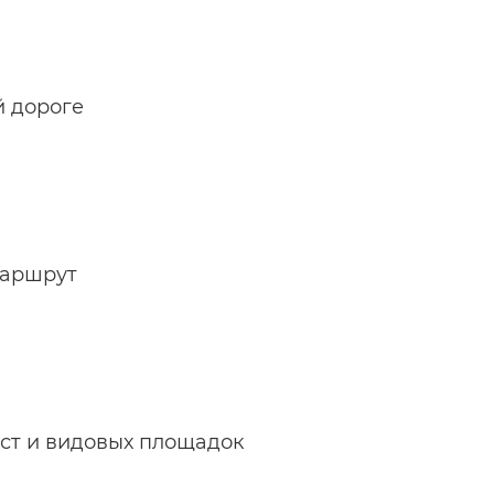
й дороге
маршрут
ст и видовых площадок