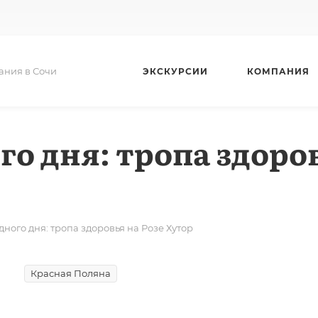
ания в Сочи
ЭКСКУРСИИ
КОМПАНИЯ
 дня: тропа здоров
ного дня: тропа здоровья на Розе Хутор
Красная Поляна