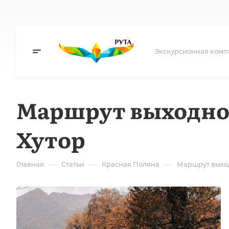
Экскурсионная комп
Маршрут выходного
Хутор
—
—
—
Главная
Статьи
Красная Поляна
Маршрут выход